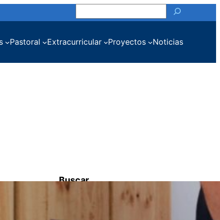
Buscar
s
Pastoral
Extracurricular
Proyectos
Noticias
Buscar
Por temas