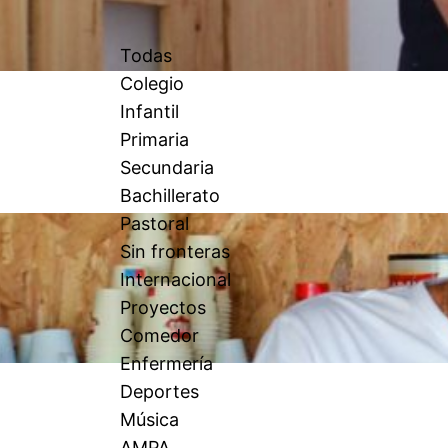
Todas
Colegio
Infantil
Primaria
Secundaria
Bachillerato
Pastoral
Sin fronteras
Internacional
Proyectos
Comedor
Enfermería
Deportes
Música
AMPA