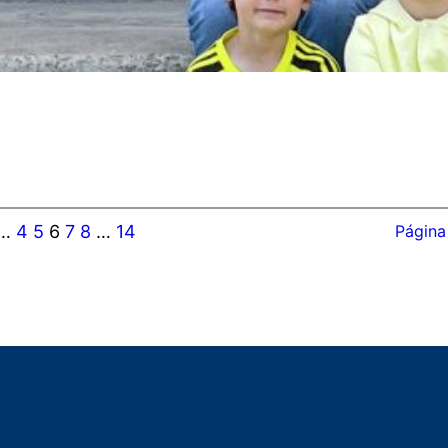
…
4
5
6
7
8
…
14
Página