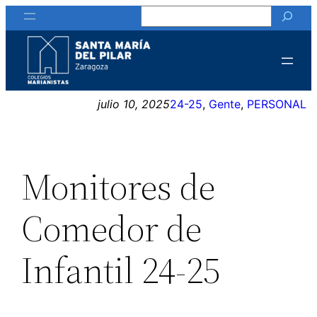
Buscar
Saltar
al
contenido
julio 10, 2025
24-25
, 
Gente
, 
PERSONAL
Monitores de
Comedor de
Infantil 24-25