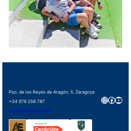
Pso. de los Reyes de Aragón, 5. Zaragoza
Instagra
Faceb
You
+34 976 258 787
info@marianistas.net