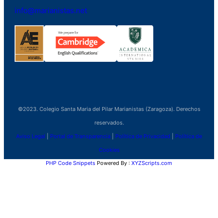
info@marianistas.net
©2023. Colegio Santa Maria del Pilar Marianistas (Zaragoza). Derechos
reservados.
Aviso Legal
|
Portal de Transparencia
|
Política de Privacidad
|
Política de
Cookies
PHP Code Snippets
Powered By :
XYZScripts.com