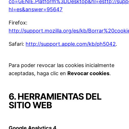
co=GENIE.Platform%3DDesktop&hl=esttp://supp
hl=es&answer=95647
Firefox:
http://support.mozilla.org/es/kb/Borrar%20cooki
Safari:
http://support.apple.com/kb/ph5042
.
Para poder revocar las cookies inicialmente
aceptadas, haga clic en
Revocar cookies
.
6. HERRAMIENTAS DEL
SITIO WEB
Google Analytics 4