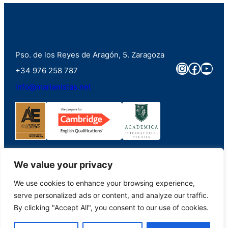
Pso. de los Reyes de Aragón, 5. Zaragoza
Instagra
Faceb
You
+34 976 258 787
info@marianistas.net
We value your privacy
We use cookies to enhance your browsing experience,
©2023. Colegio Santa Maria del Pilar Marianistas (Zaragoza). Derechos
serve personalized ads or content, and analyze our traffic.
reservados.
By clicking "Accept All", you consent to our use of cookies.
Aviso Legal
|
Portal de Transparencia
|
Política de Privacidad
|
Política de