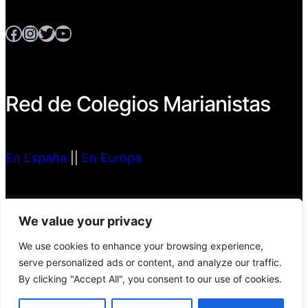
Facebook
Instagram
Twitter
YouTube
Red de Colegios Marianistas
En España
||
En Europa
Compañía de María,
We value your privacy
Marianistas
We use cookies to enhance your browsing experience,
serve personalized ads or content, and analyze our traffic.
By clicking "Accept All", you consent to our use of cookies.
marianistas.es