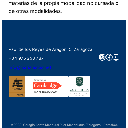
materias de la propia modalidad no cursada o
de otras modalidades.
Pso. de los Reyes de Aragón, 5. Zaragoza
Instagra
Faceb
You
+34 976 258 787
info@marianistas.net
©2023. Colegio Santa Maria del Pilar Marianistas (Zaragoza). Derechos