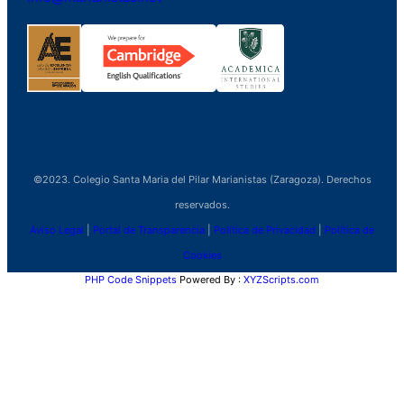
©2023. Colegio Santa Maria del Pilar Marianistas (Zaragoza). Derechos
reservados.
Aviso Legal
|
Portal de Transparencia
|
Política de Privacidad
|
Política de
Cookies
PHP Code Snippets
Powered By :
XYZScripts.com