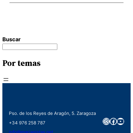
Buscar
Por temas
Pso. de los Reyes de Aragón, 5. Zaragoza
Instagra
Faceb
You
+34 976 258 787
info@marianistas.net