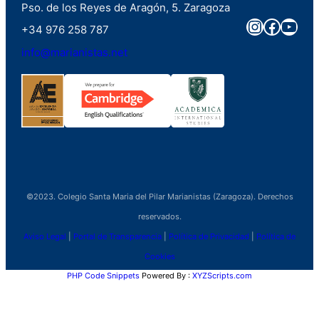
Pso. de los Reyes de Aragón, 5. Zaragoza
Instagra
Faceb
You
+34 976 258 787
info@marianistas.net
©2023. Colegio Santa Maria del Pilar Marianistas (Zaragoza). Derechos
reservados.
Aviso Legal
|
Portal de Transparencia
|
Política de Privacidad
|
Política de
Cookies
PHP Code Snippets
Powered By :
XYZScripts.com