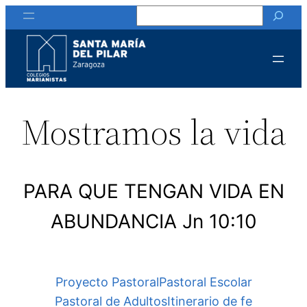
Buscar
Saltar
al
contenido
Mostramos la vida
PARA QUE TENGAN VIDA EN
ABUNDANCIA Jn 10:10
Proyecto Pastoral
Pastoral Escolar
Pastoral de Adultos
Itinerario de fe