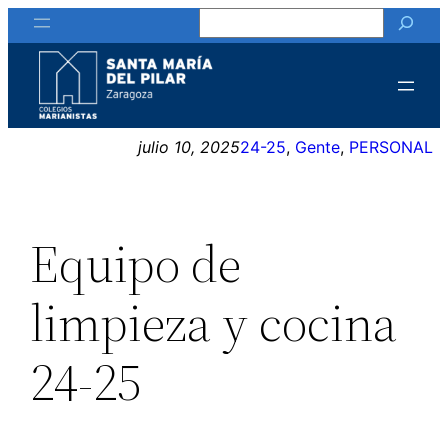
Buscar
Saltar
al
contenido
julio 10, 2025
24-25
, 
Gente
, 
PERSONAL
Equipo de
limpieza y cocina
24-25