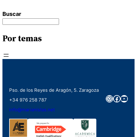
Buscar
Por temas
Pso. de los Reyes de Aragón, 5. Zaragoza
Instagra
Faceb
You
+34 976 258 787
info@marianistas.net