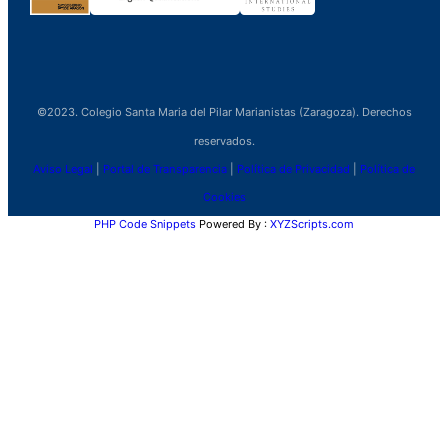
©2023. Colegio Santa Maria del Pilar Marianistas (Zaragoza). Derechos
reservados.
Aviso Legal
|
Portal de Transparencia
|
Política de Privacidad
|
Política de
Cookies
PHP Code Snippets
Powered By :
XYZScripts.com