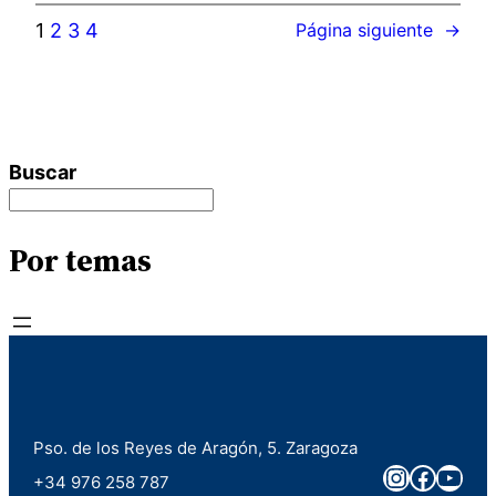
1
2
3
4
Página siguiente
→
Buscar
Por temas
Pso. de los Reyes de Aragón, 5. Zaragoza
Instagra
Faceb
You
+34 976 258 787