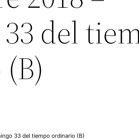
33 del tie
 (B)
ingo 33 del tiempo ordinario (B)