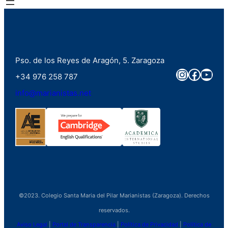
Pso. de los Reyes de Aragón, 5. Zaragoza
Instagra
Faceb
You
+34 976 258 787
info@marianistas.net
©2023. Colegio Santa Maria del Pilar Marianistas (Zaragoza). Derechos
reservados.
Aviso Legal
|
Portal de Transparencia
|
Política de Privacidad
|
Política de