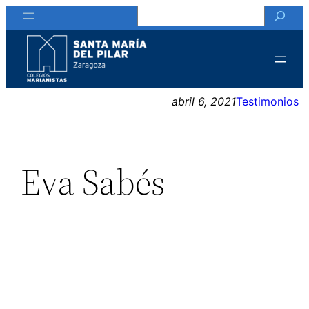
Buscar
Saltar
al
contenido
abril 6, 2021
Testimonios
Eva Sabés