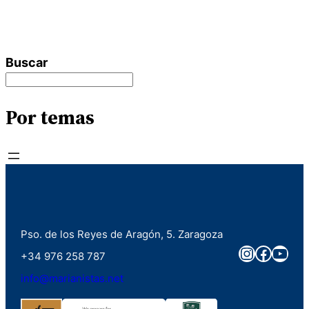
Buscar
Por temas
Pso. de los Reyes de Aragón, 5. Zaragoza
Instagra
Faceb
You
+34 976 258 787
info@marianistas.net