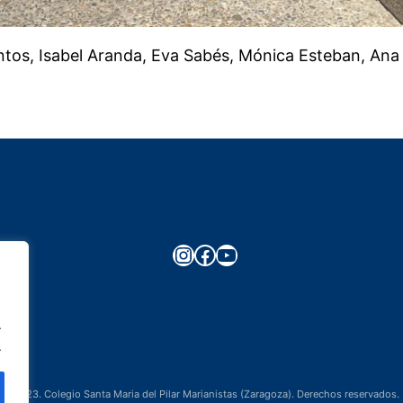
Santos, Isabel Aranda, Eva Sabés, Mónica Esteban, An
Instagram
Facebook
YouTube
.
.
©2023. Colegio Santa Maria del Pilar Marianistas (Zaragoza). Derechos reservados.