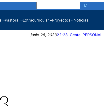
Buscar
s
Pastoral
Extracurricular
Proyectos
Noticias
junio 28, 2023
22-23
, 
Gente
, 
PERSONAL
3