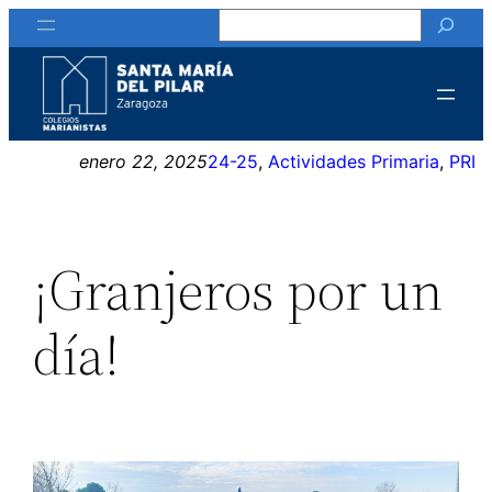
Buscar
Saltar
al
contenido
enero 22, 2025
24-25
, 
Actividades Primaria
, 
PRI
¡Granjeros por un
día!