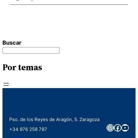
Buscar
Por temas
Pso. de los Reyes de Aragón, 5. Zaragoza
Instagra
Faceb
You
+34 976 258 787