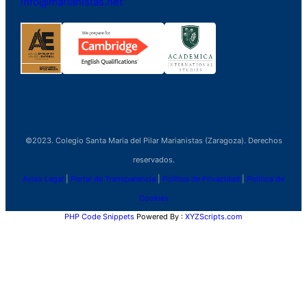
info@marianistas.net
©2023. Colegio Santa Maria del Pilar Marianistas (Zaragoza). Derechos
reservados.
Aviso Legal
|
Portal de Transparencia
|
Política de Privacidad
|
Política de
Cookies
PHP Code Snippets
Powered By :
XYZScripts.com