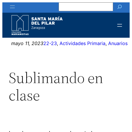
Buscar
Saltar
al
contenido
mayo 11, 2023
22-23
, 
Actividades Primaria
, 
Anuarios
Sublimando en
clase