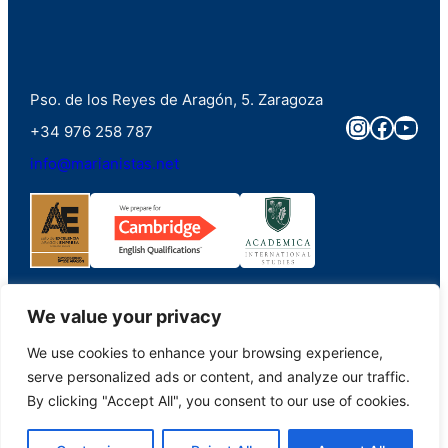
Pso. de los Reyes de Aragón, 5. Zaragoza
Instagra
Faceb
You
+34 976 258 787
info@marianistas.net
We value your privacy
We use cookies to enhance your browsing experience,
©2023. Colegio Santa Maria del Pilar Marianistas (Zaragoza). Derechos
serve personalized ads or content, and analyze our traffic.
reservados.
By clicking "Accept All", you consent to our use of cookies.
Aviso Legal
|
Portal de Transparencia
|
Política de Privacidad
|
Política de