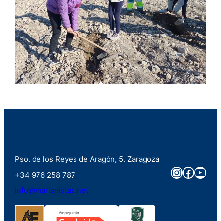
Pso. de los Reyes de Aragón, 5. Zaragoza
Instagra
Faceb
You
+34 976 258 787
info@marianistas.net