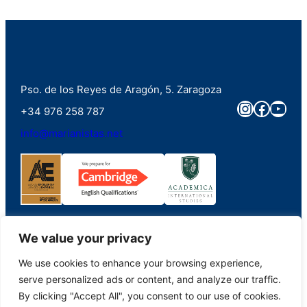
Pso. de los Reyes de Aragón, 5. Zaragoza
Instagra
Faceb
You
+34 976 258 787
info@marianistas.net
We value your privacy
We use cookies to enhance your browsing experience,
©2023. Colegio Santa Maria del Pilar Marianistas (Zaragoza). Derechos
serve personalized ads or content, and analyze our traffic.
reservados.
By clicking "Accept All", you consent to our use of cookies.