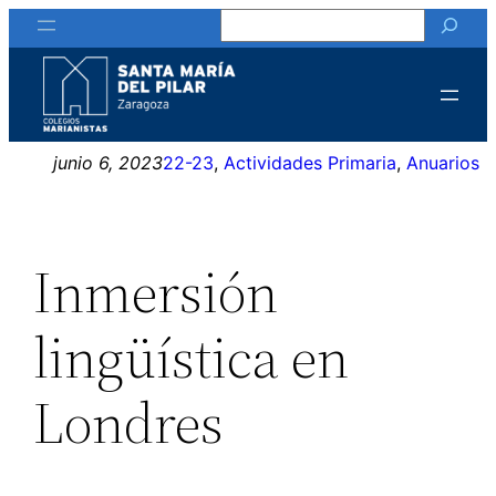
Buscar
Saltar
al
contenido
junio 6, 2023
22-23
, 
Actividades Primaria
, 
Anuarios
Inmersión
lingüística en
Londres