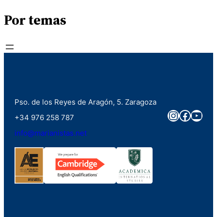
Por temas
Pso. de los Reyes de Aragón, 5. Zaragoza
Instagra
Faceb
You
+34 976 258 787
info@marianistas.net