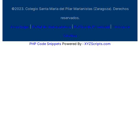
©2023. Colegio Santa Maria del Pilar Marianistas (Zaragoza). Derechos
reservados.
Aviso Legal
|
Portal de Transparencia
|
Política de Privacidad
|
Política de
Cookies
PHP Code Snippets
Powered By :
XYZScripts.com