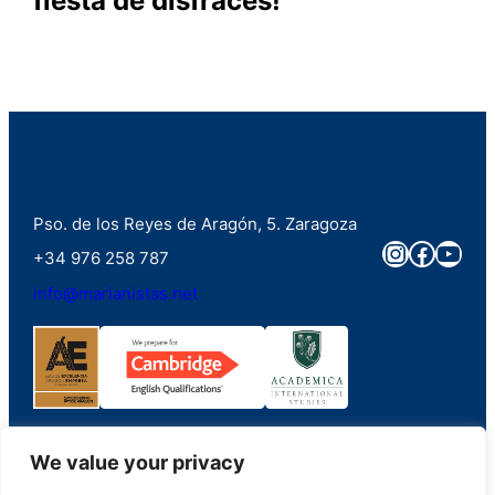
fiesta de disfraces!
Pso. de los Reyes de Aragón, 5. Zaragoza
Instagra
Faceb
You
+34 976 258 787
info@marianistas.net
We value your privacy