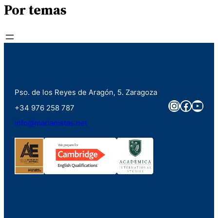
Por temas
Pso. de los Reyes de Aragón, 5. Zaragoza
Instagra
Faceb
You
+34 976 258 787
info@marianistas.net