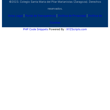
©2023. Colegio Santa Maria del Pilar Marianistas (Zaragoza). Derechos
reservados.
Aviso Legal
|
Portal de Transparencia
|
Política de Privacidad
|
Política de
Cookies
PHP Code Snippets
Powered By :
XYZScripts.com