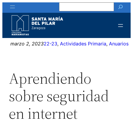
Buscar
Saltar
al
contenido
marzo 2, 2023
22-23
, 
Actividades Primaria
, 
Anuarios
Aprendiendo
sobre seguridad
en internet