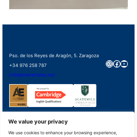
Pso. de los Reyes de Aragón, 5. Zaragoza
Instagra
Faceb
You
+34 976 258 787
info@marianistas.net
We value your privacy
We use cookies to enhance your browsing experience,
©2023. Colegio Santa Maria del Pilar Marianistas (Zaragoza). Derechos