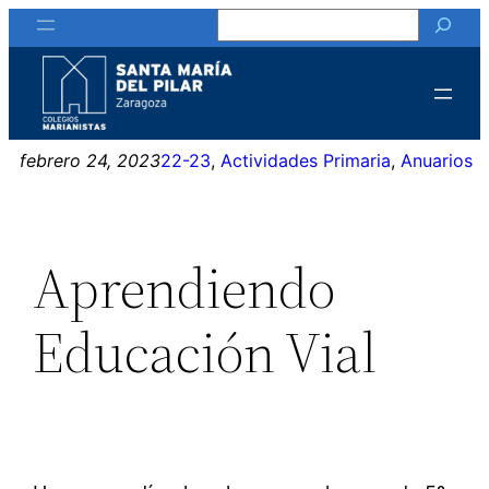
Buscar
Saltar
al
contenido
febrero 24, 2023
22-23
, 
Actividades Primaria
, 
Anuarios
Aprendiendo
Educación Vial