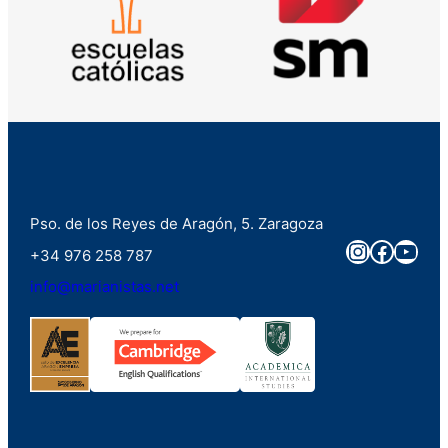
Pso. de los Reyes de Aragón, 5. Zaragoza
Instagra
Faceb
You
+34 976 258 787
info@marianistas.net