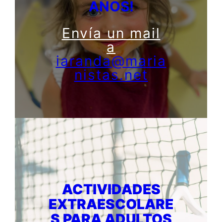
AÑOS!
Envía un mail
a
iaranda@maria
nistas.net
ACTIVIDADES
EXTRAESCOLARE
S PARA ADULTOS