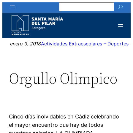
Buscar
Saltar
al
contenido
enero 9, 2018
Actividades Extraescolares – Deportes
Orgullo Olimpico
Cinco días inolvidables en Cádiz celebrando
el mayor encuentro que hay de todos