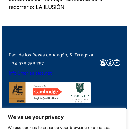
recorrerlo: LA ILUSIÓN
Pso. de los Reyes de Aragón, 5. Zaragoza
Instagra
Faceb
You
+34 976 258 787
info@marianistas.net
We value your privacy
We use cookies to enhance your browsing experience,