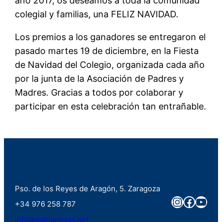
año 2017, os deseamos a toda la comunidad
colegial y familias, una FELIZ NAVIDAD.
Los premios a los ganadores se entregaron el
pasado martes 19 de diciembre, en la Fiesta
de Navidad del Colegio, organizada cada año
por la junta de la Asociación de Padres y
Madres. Gracias a todos por colaborar y
participar en esta celebración tan entrañable.
Pso. de los Reyes de Aragón, 5. Zaragoza
Instagra
Faceb
You
+34 976 258 787
info@marianistas.net