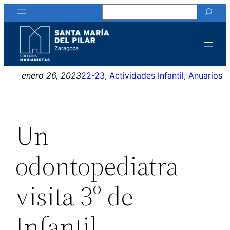
Buscar
Saltar
al
contenido
enero 26, 2023
22-23
, 
Actividades Infantil
, 
Anuarios
Un
odontopediatra
visita 3º de
Infantil