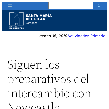
Buscar
Saltar
al
contenido
marzo 16, 2019
Actividades Primaria
Siguen los
preparativos del
intercambio con
Newcastle