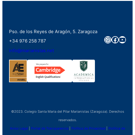
Pso. de los Reyes de Aragón, 5. Zaragoza
Instagra
Faceb
You
+34 976 258 787
info@marianistas.net
©2023. Colegio Santa Maria del Pilar Marianistas (Zaragoza). Derechos
reservados.
Aviso Legal
|
Portal de Transparencia
|
Política de Privacidad
|
Política de