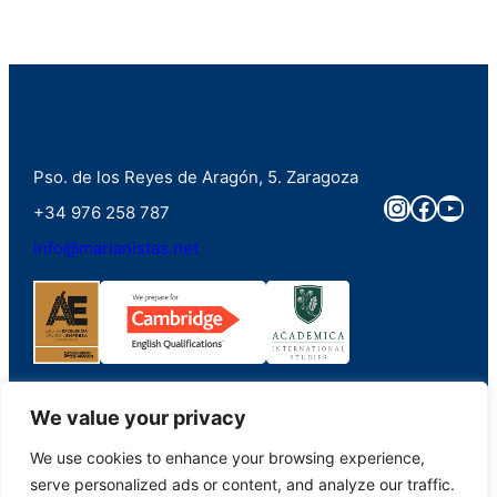
Pso. de los Reyes de Aragón, 5. Zaragoza
Instagra
Faceb
You
+34 976 258 787
info@marianistas.net
We value your privacy
We use cookies to enhance your browsing experience,
©2023. Colegio Santa Maria del Pilar Marianistas (Zaragoza). Derechos
serve personalized ads or content, and analyze our traffic.