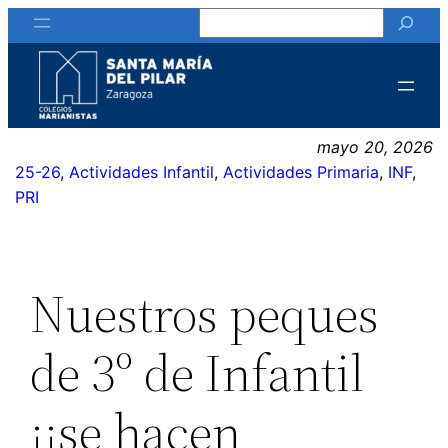
Buscar
Saltar
al
contenido
mayo 20, 2026
25-26
, 
Actividades Infantil
, 
Actividades Primaria
, 
INF
, 
PRI
Nuestros peques
de 3º de Infantil
¡¡se hacen