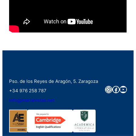
Pso. de los Reyes de Aragón, 5. Zaragoza
Instagra
Faceb
You
+34 976 258 787
info@marianistas.net