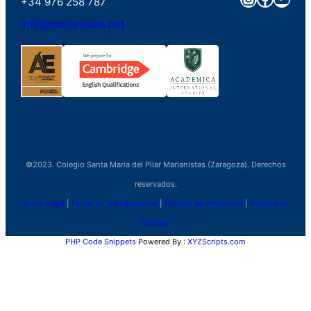
+34 976 258 787
info@marianistas.net
©2023. Colegio Santa Maria del Pilar Marianistas (Zaragoza). Derechos
reservados.
Aviso Legal
|
Portal de Transparencia
|
Política de Privacidad
|
Política de
Cookies
PHP Code Snippets
Powered By :
XYZScripts.com