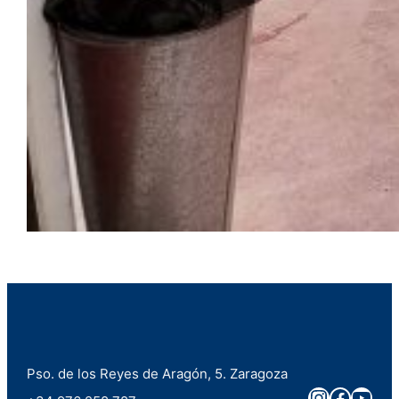
Pso. de los Reyes de Aragón, 5. Zaragoza
Instagra
Faceb
You