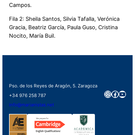
Campos.
Fila 2: Sheila Santos, Silvia Tafalla, Verónica
Gracia, Beatriz García, Paula Guso, Cristina
Nocito, María Buil.
Pso. de los Reyes de Aragón, 5. Zaragoza
Instagra
Faceb
You
+34 976 258 787
info@marianistas.net