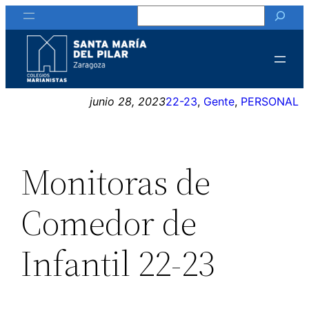
Buscar
Saltar
al
contenido
junio 28, 2023
22-23
, 
Gente
, 
PERSONAL
Monitoras de
Comedor de
Infantil 22-23