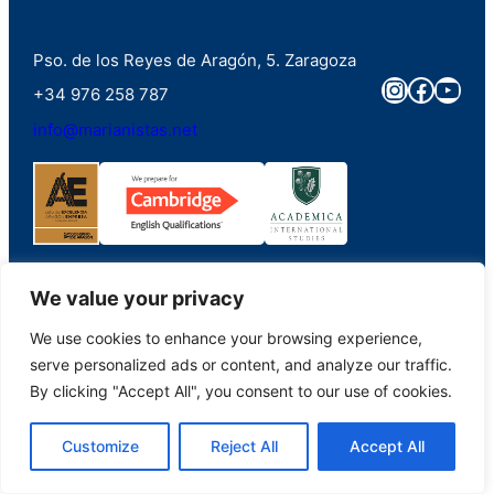
Pso. de los Reyes de Aragón, 5. Zaragoza
Instagra
Faceb
You
+34 976 258 787
info@marianistas.net
We value your privacy
We use cookies to enhance your browsing experience,
©2023. Colegio Santa Maria del Pilar Marianistas (Zaragoza). Derechos
serve personalized ads or content, and analyze our traffic.
reservados.
By clicking "Accept All", you consent to our use of cookies.
Aviso Legal
|
Portal de Transparencia
|
Política de Privacidad
|
Política de
Customize
Reject All
Accept All
Cookies
PHP Code Snippets
Powered By :
XYZScripts.com