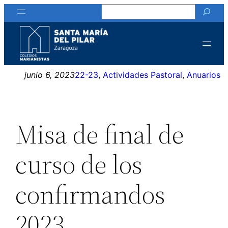
Buscar
Saltar
al
contenido
junio 6, 2023
22-23
, 
Actividades Pastoral
, 
Anuarios
Misa de final de
curso de los
confirmandos
2023