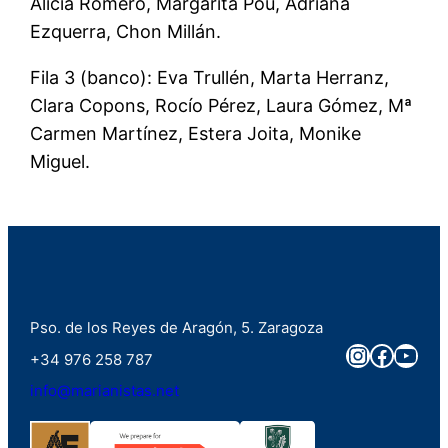
Alicia Romero, Margarita Pou, Adriana
Ezquerra, Chon Millán.
Fila 3 (banco): Eva Trullén, Marta Herranz,
Clara Copons, Rocío Pérez, Laura Gómez, Mª
Carmen Martínez, Estera Joita, Monike
Miguel.
Pso. de los Reyes de Aragón, 5. Zaragoza
Instagra
Faceb
You
+34 976 258 787
info@marianistas.net