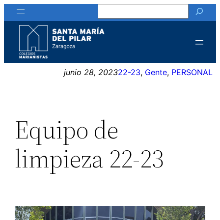
Buscar
Saltar
al
contenido
junio 28, 2023
22-23
, 
Gente
, 
PERSONAL
Equipo de
limpieza 22-23