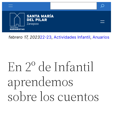
Buscar
Saltar
al
contenido
febrero 17, 2023
22-23
, 
Actividades Infantil
, 
Anuarios
En 2º de Infantil
aprendemos
sobre los cuentos