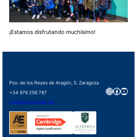
¡Estamos disfrutando muchísimo!
Pso. de los Reyes de Aragón, 5. Zaragoza
Instagra
Faceb
You
+34 976 258 787
info@marianistas.net