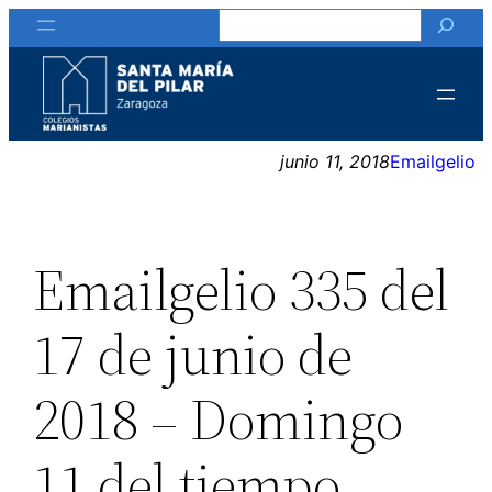
Buscar
Saltar
al
contenido
junio 11, 2018
Emailgelio
Emailgelio 335 del
17 de junio de
2018 – Domingo
11 del tiempo