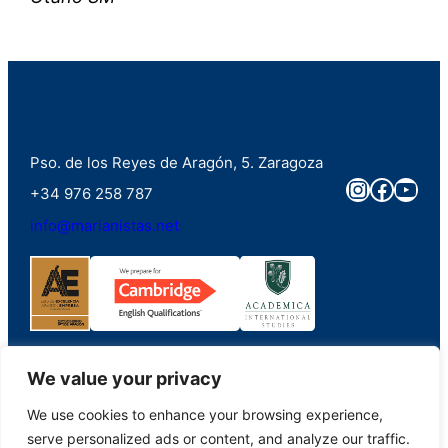
Pso. de los Reyes de Aragón, 5. Zaragoza
Instagra
Faceb
You
+34 976 258 787
info@marianistas.net
We value your privacy
We use cookies to enhance your browsing experience,
©2023. Colegio Santa Maria del Pilar Marianistas (Zaragoza). Derechos
serve personalized ads or content, and analyze our traffic.