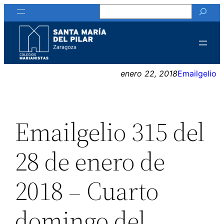
Buscar
Saltar
al
contenido
enero 22, 2018
Emailgelio
Emailgelio 315 del
28 de enero de
2018 – Cuarto
domingo del