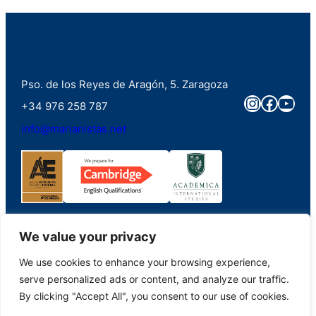
Pso. de los Reyes de Aragón, 5. Zaragoza
Instagra
Faceb
You
+34 976 258 787
info@marianistas.net
We value your privacy
We use cookies to enhance your browsing experience,
©2023. Colegio Santa Maria del Pilar Marianistas (Zaragoza). Derechos
serve personalized ads or content, and analyze our traffic.
reservados.
By clicking "Accept All", you consent to our use of cookies.
Aviso Legal
|
Portal de Transparencia
|
Política de Privacidad
|
Política de