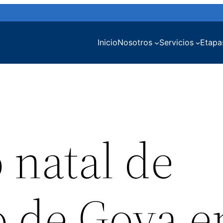
Inicio
Nosotros
Servicios
Etapa
 natal de
o de Goya e