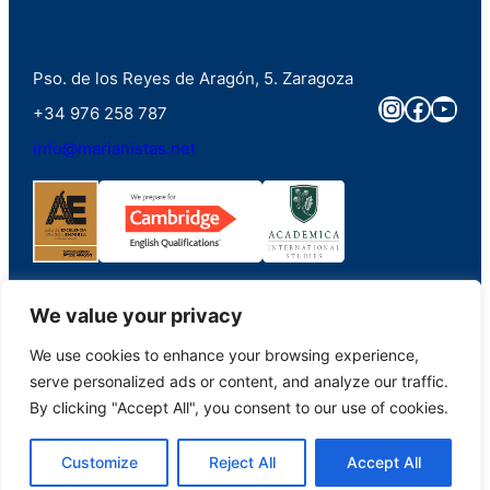
Pso. de los Reyes de Aragón, 5. Zaragoza
Instagra
Faceb
You
+34 976 258 787
info@marianistas.net
We value your privacy
We use cookies to enhance your browsing experience,
©2023. Colegio Santa Maria del Pilar Marianistas (Zaragoza). Derechos
serve personalized ads or content, and analyze our traffic.
reservados.
By clicking "Accept All", you consent to our use of cookies.
Aviso Legal
|
Portal de Transparencia
|
Política de Privacidad
|
Política de
Customize
Reject All
Accept All
Cookies