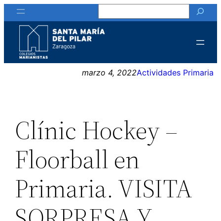
Buscar
Saltar
al
contenido
marzo 4, 2022
Actividades Primaria
Clínic Hockey –
Floorball en
Primaria. VISITA
SORPRESA Y