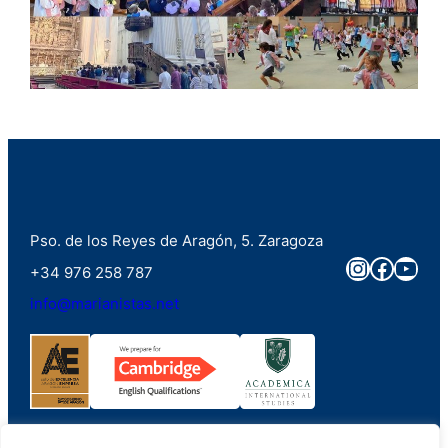
Pso. de los Reyes de Aragón, 5. Zaragoza
Instagra
Faceb
You
+34 976 258 787
info@marianistas.net