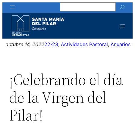
Buscar
Saltar
al
contenido
octubre 14, 2022
22-23
, 
Actividades Pastoral
, 
Anuarios
¡Celebrando el día
de la Virgen del
Pilar!