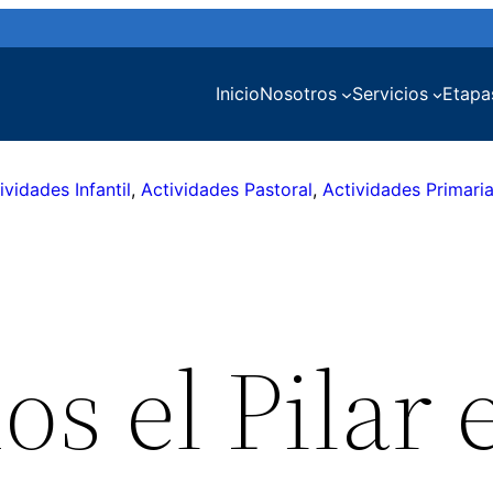
Inicio
Nosotros
Servicios
Etapa
ividades Infantil
, 
Actividades Pastoral
, 
Actividades Primari
os el Pilar 