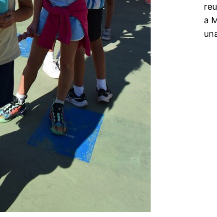
reu
a 
una