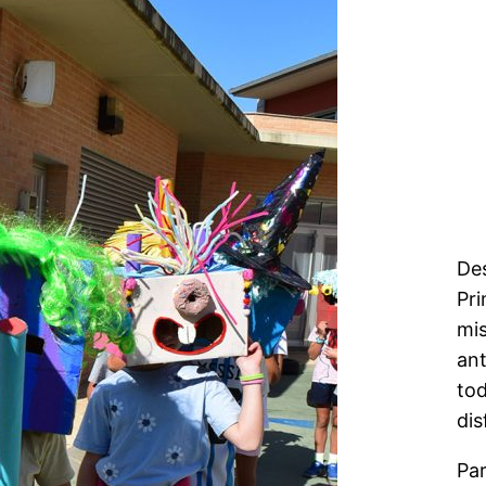
Des
Pri
mi
ant
tod
di
Par