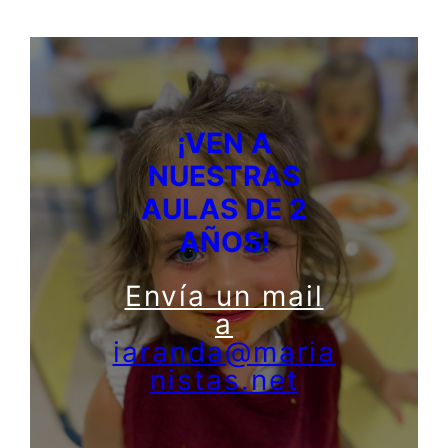
¡VEN A
NUESTRAS
AULAS DE 2
AÑOS!
Envía un mail
a
iaranda@maria
nistas.net