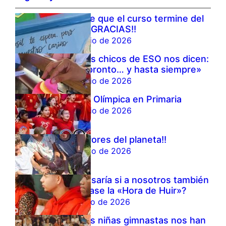
Antes de que el curso termine del
todo…:¡¡GRACIAS!!
19 de junio de 2026
Nuestros chicos de ESO nos dicen:
«hasta pronto… y hasta siempre»
19 de junio de 2026
Semana Olímpica en Primaria
18 de junio de 2026
¡¡Ecohérores del planeta!!
17 de junio de 2026
¿Qué pasaría si a nosotros también
nos llegase la «Hora de Huir»?
11 de junio de 2026
Nuestras niñas gimnastas nos han