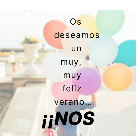
Os
deseamos
un
muy,
muy
feliz
verano…
¡¡NOS