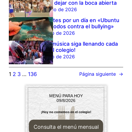
vuelto a dejar con la boca abierta
10 de junio de 2026
Intérpretes por un día en «Ubuntu
Zircus: todos contra el bullying»
9 de junio de 2026
¡Que la música siga llenando cada
lugar del colegio!
8 de junio de 2026
1
2
3
…
136
Página siguiente
→
MENÚ PARA HOY
09/8/2026
¡Hoy no comemos en el colegio!
Consulta el menú mensual