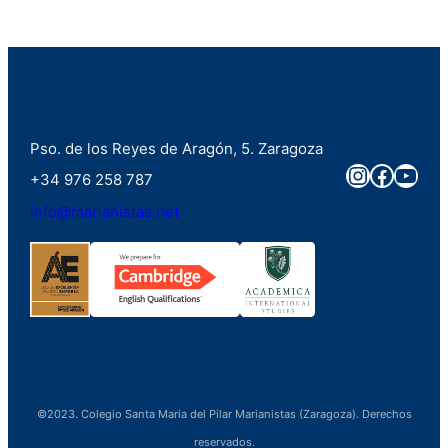
Pso. de los Reyes de Aragón, 5. Zaragoza
Instagra
Faceb
You
+34 976 258 787
info@marianistas.net
©2023. Colegio Santa Maria del Pilar Marianistas (Zaragoza). Derechos
reservados.