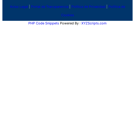
Aviso Legal
|
Portal de Transparencia
|
Política de Privacidad
|
Política de
Cookies
PHP Code Snippets
Powered By :
XYZScripts.com