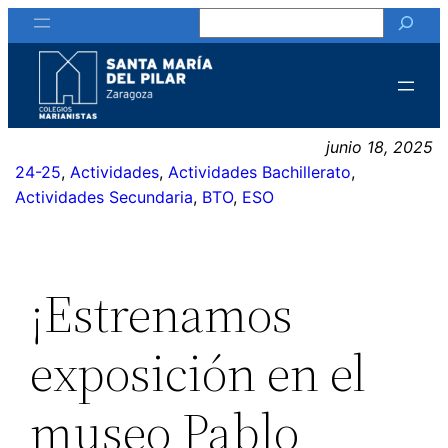
Buscar
Saltar
al
contenido
junio 18, 2025
24-25
, 
Actividades
, 
Actividades Bachillerato
, 
Actividades Secundaria
, 
BTO
, 
ESO
¡Estrenamos
exposición en el
museo Pablo