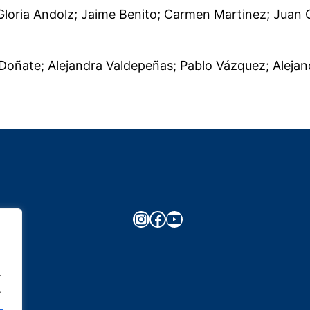
 Gloria Andolz; Jaime Benito; Carmen Martinez; Juan Gi
l Doñate; Alejandra Valdepeñas; Pablo Vázquez; Alejan
Instagram
Facebook
YouTube
.
.