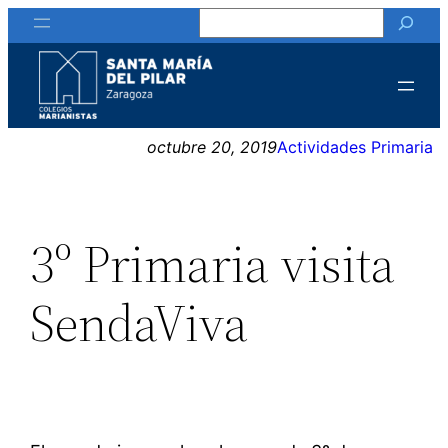
Buscar
Saltar
al
contenido
octubre 20, 2019
Actividades Primaria
3º Primaria visita
SendaViva