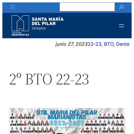
Buscar
Saltar
al
contenido
junio 27, 2023
22-23
, 
BTO
, 
Gente
2º BTO 22-23