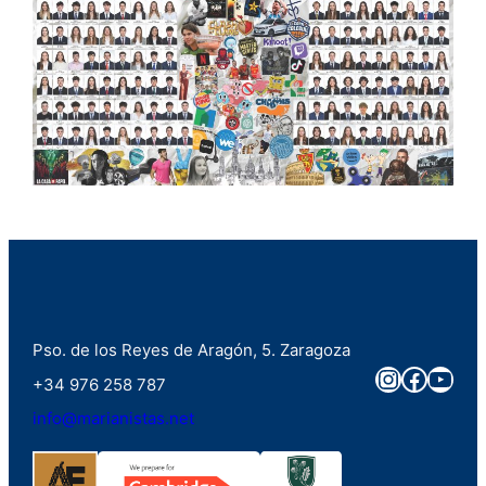
Pso. de los Reyes de Aragón, 5. Zaragoza
Instagra
Faceb
You
+34 976 258 787
info@marianistas.net